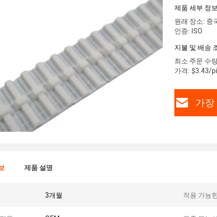
제품 세부 정
원래 장소: 중
인증: ISO
지불 및 배송 
최소 주문 수량
가격: $3.43/pi
가장
보
제품 설명
3개월
적용 가능한