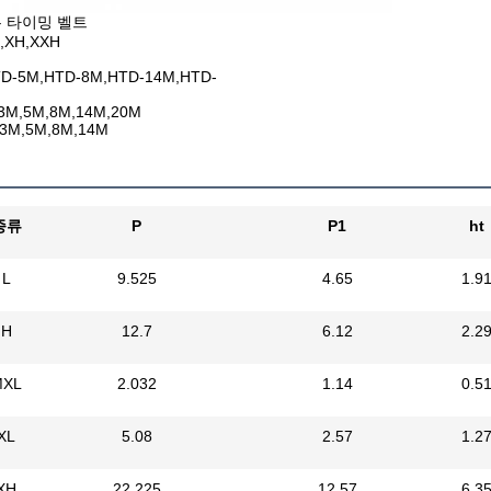
무 타이밍 벨트
L,XH,XXH
D-5M,HTD-8M,HTD-14M,HTD-
3M,5M,8M,14M,20M
3M,5M,8M,14M
종류
P
P1
ht
L
9.525
4.65
1.9
H
12.7
6.12
2.2
MXL
2.032
1.14
0.5
XL
5.08
2.57
1.2
XH
22.225
12.57
6.3