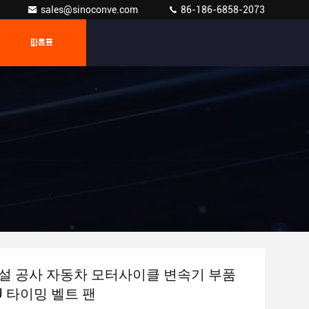
sales@sinoconve.com
86-186-6858-2073
따옴표
설 공사 자동차 모터사이클 변속기 부품
U 타이밍 벨트 팬