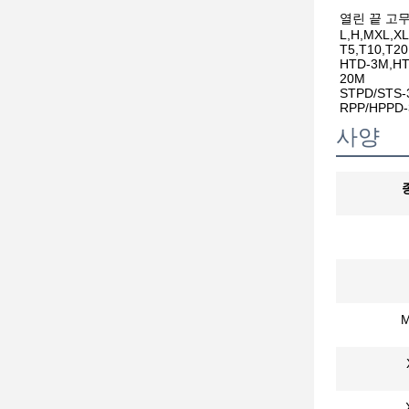
열린 끝 고
L,H,MXL,X
T5,T10,T20
HTD-3M,HT
20M
STPD/STS-
RPP/HPPD-
사양