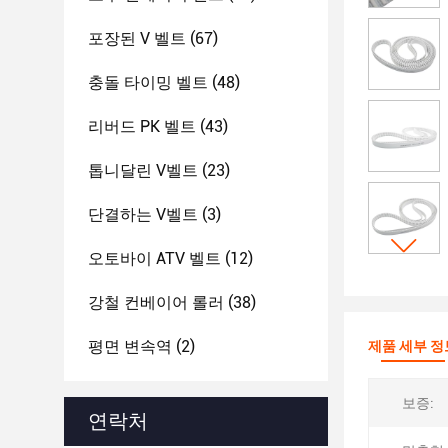
포장된 V 벨트
(67)
충돌 타이밍 벨트
(48)
리버드 PK 벨트
(43)
톱니달린 V벨트
(23)
단결하는 V벨트
(3)
오토바이 ATV 벨트
(12)
강철 컨베이어 롤러
(38)
평면 변속역
(2)
제품 세부 정
보증:
연락처