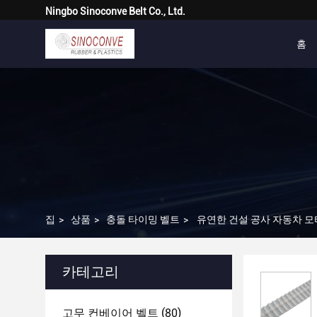
Ningbo Sinoconve Belt Co., Ltd.
홈
집
>
상품
>
충돌 타이밍 벨트
>
유연한 건설 공사 자동차 모
카테고리
고무 컨베이어 벨트
(80)