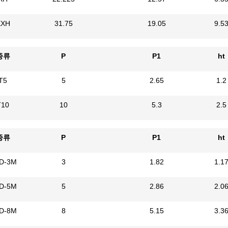
XXH
31.75
19.05
9.5
종류
P
P1
ht
T5
5
2.65
1.2
T10
10
5.3
2.5
종류
P
P1
ht
D-3M
3
1.82
1.1
D-5M
5
2.86
2.0
D-8M
8
5.15
3.3