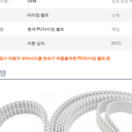
지원:
OEM
표준 또는 
타이밍 벨트
소재:
름:
흰색 PU 타이밍 벨트
색상:
카튼 상자
MOQ:
공사 자동차 모터사이클 변속기 부품을위한 PU 타이밍 벨트 팬
설명