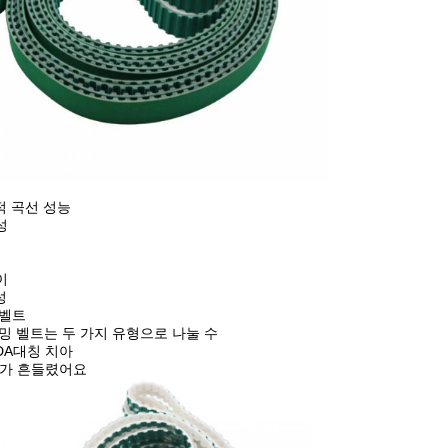
적 곡선 성능
성
이
성
 벨트
밍 벨트는 두 가지 유형으로 나눌 수
DA
대칭 치아
치아가 흔들렸어요