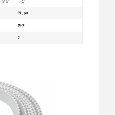
비정상:
표준
PU, pu
흰색
2