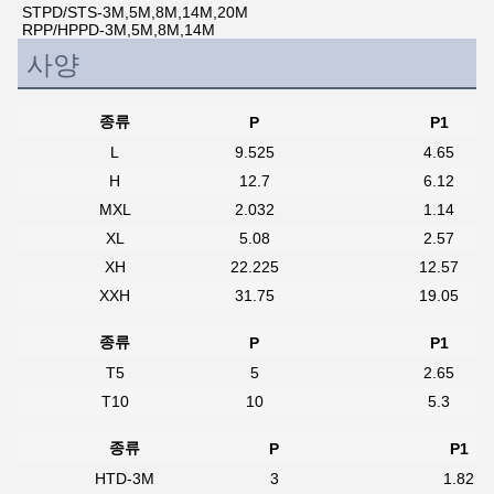
STPD/STS-3M,5M,8M,14M,20M
RPP/HPPD-3M,5M,8M,14M
사양
종류
P
P1
L
9.525
4.65
H
12.7
6.12
MXL
2.032
1.14
XL
5.08
2.57
XH
22.225
12.57
XXH
31.75
19.05
종류
P
P1
T5
5
2.65
T10
10
5.3
종류
P
P1
HTD-3M
3
1.82