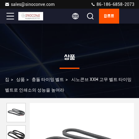
sales@sinoconve.com
86-186-6858-2073
따옴표
상품
집
>
상품
>
충돌 타이밍 벨트
>
시노콘브 XXH 고무 벨트 타이밍
벨트로 인쇄소의 성능을 높여라