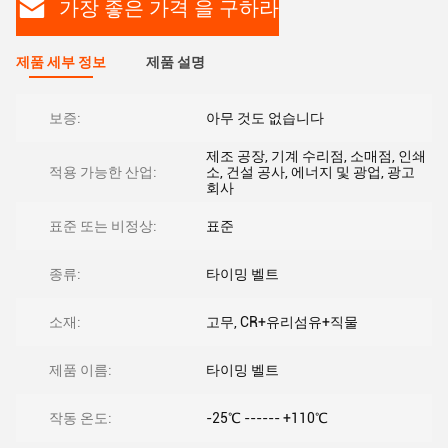
가장 좋은 가격 을 구하라
제품 세부 정보
제품 설명
보증:
아무 것도 없습니다
제조 공장, 기계 수리점, 소매점, 인쇄
적용 가능한 산업:
소, 건설 공사, 에너지 및 광업, 광고
회사
표준 또는 비정상:
표준
종류:
타이밍 벨트
소재:
고무, CR+유리섬유+직물
제품 이름:
타이밍 벨트
작동 온도:
-25℃ ------ +110℃