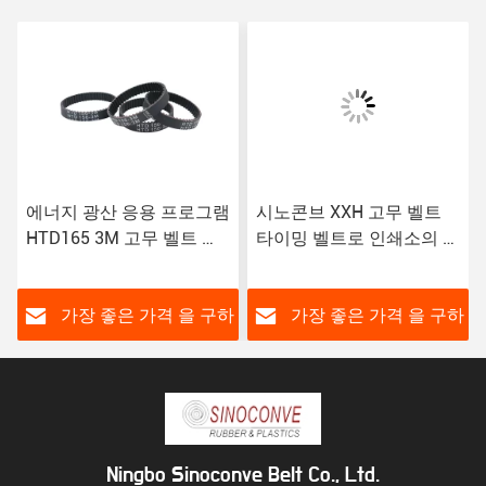
에너지 광산 응용 프로그램
시노콘브 XXH 고무 벨트
HTD165 3M 고무 벨트 타
타이밍 벨트로 인쇄소의 성
이밍 벨트 ISO 9001 인증
능을 높여라
하
가장 좋은 가격 을 구하
가장 좋은 가격 을 구하
라
라
Ningbo Sinoconve Belt Co., Ltd.